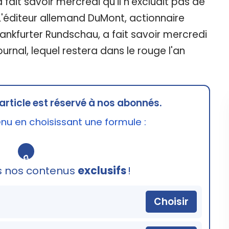
 fait savoir mercredi qu'il n'excluait pas de
 L'éditeur allemand DuMont, actionnaire
rankfurter Rundschau, a fait savoir mercredi
journal, lequel restera dans le rouge l'an
article est réservé à nos abonnés.
u en choisissant une formule :
🔒
s nos contenus
exclusifs
!
Choisir