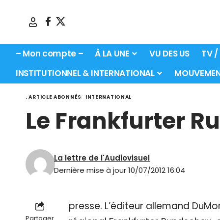
– Mon compte –
À LA UNE
VU DES US
TV /
INSTITUTIONNEL & INTERNATIONAL
MOUVEMEN
. ARTICLE ABONNÉS
INTERNATIONAL
Le Frankfurter R
La lettre de l'Audiovisuel
Dernière mise à jour 10/07/2012 16:04
presse. L’éditeur allemand DuMon
Partager