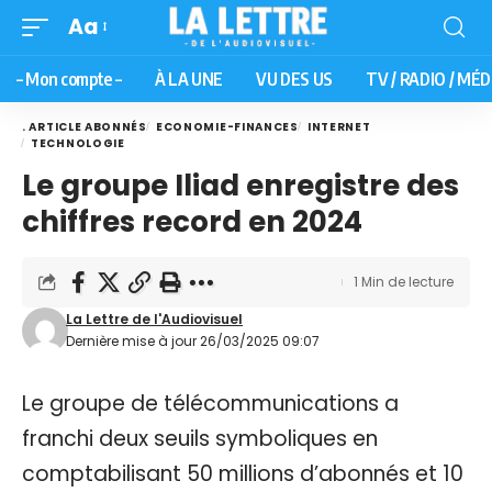
Aa
– Mon compte –
À LA UNE
VU DES US
TV / RADIO / MÉD
. ARTICLE ABONNÉS
ECONOMIE-FINANCES
INTERNET
TECHNOLOGIE
Le groupe Iliad enregistre des
chiffres record en 2024
1 Min de lecture
La Lettre de l'Audiovisuel
Dernière mise à jour 26/03/2025 09:07
Le groupe de télécommunications a
franchi deux seuils symboliques en
comptabilisant 50 millions d’abonnés et 10