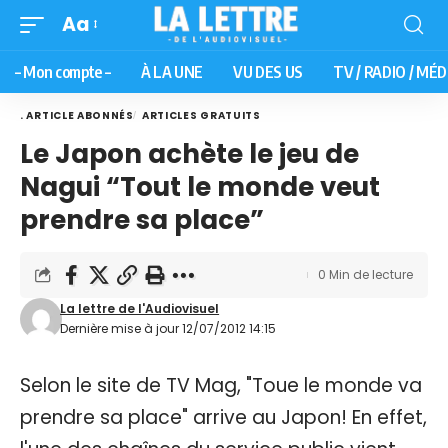
Aa
– Mon compte –
À LA UNE
VU DES US
TV / RADIO / MÉD
. ARTICLE ABONNÉS
ARTICLES GRATUITS
Le Japon achète le jeu de
Nagui “Tout le monde veut
prendre sa place”
0 Min de lecture
La lettre de l'Audiovisuel
Dernière mise à jour 12/07/2012 14:15
Selon le site de TV Mag, "Toue le monde va
prendre sa place" arrive au Japon! En effet,