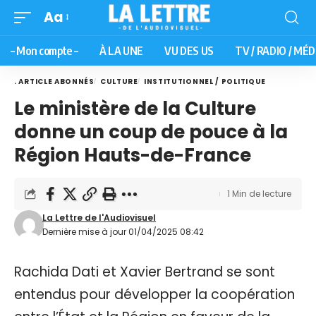
Aa
– Mon compte –
À LA UNE
VU DES US
TV / RADIO / MÉD
. ARTICLE ABONNÉS
CULTURE
INSTITUTIONNEL / POLITIQUE
Le ministère de la Culture
donne un coup de pouce à la
Région Hauts-de-France
1 Min de lecture
La Lettre de l'Audiovisuel
Dernière mise à jour 01/04/2025 08:42
Rachida Dati et Xavier Bertrand se sont
entendus pour développer la coopération