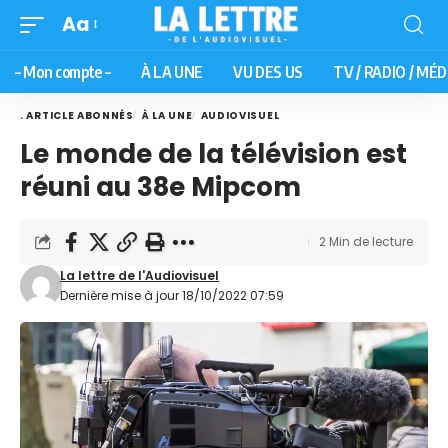
Aa
– Mon compte –
À LA UNE
VU DES US
TV / RADIO / MÉD
. ARTICLE ABONNÉS
À LA UNE
AUDIOVISUEL
Le monde de la télévision est
réuni au 38e Mipcom
2 Min de lecture
La lettre de l'Audiovisuel
Dernière mise à jour 18/10/2022 07:59