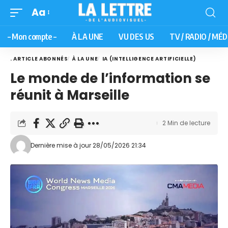
Aa
– Mon compte –
À LA UNE
VU DES US
TV / RADIO / MÉD
. ARTICLE ABONNÉS
À LA UNE
IA (INTELLIGENCE ARTIFICIELLE)
Le monde de l’information se
réunit à Marseille
2 Min de lecture
Dernière mise à jour 28/05/2026 21:34