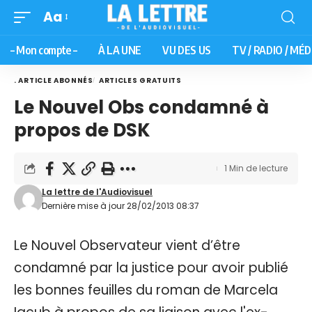
Aa
– Mon compte –
À LA UNE
VU DES US
TV / RADIO / MÉD
. ARTICLE ABONNÉS
ARTICLES GRATUITS
Le Nouvel Obs condamné à
propos de DSK
1 Min de lecture
La lettre de l'Audiovisuel
Dernière mise à jour 28/02/2013 08:37
Le Nouvel Observateur vient d’être
condamné par la justice pour avoir publié
les bonnes feuilles du roman de Marcela