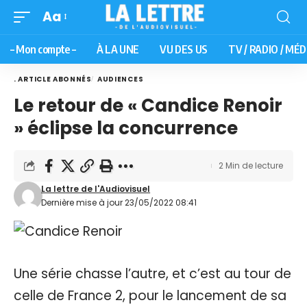
Aa
– Mon compte –
À LA UNE
VU DES US
TV / RADIO / MÉD
. ARTICLE ABONNÉS
AUDIENCES
Le retour de « Candice Renoir
» éclipse la concurrence
2 Min de lecture
La lettre de l'Audiovisuel
Dernière mise à jour 23/05/2022 08:41
Une série chasse l’autre, et c’est au tour de
celle de France 2, pour le lancement de sa