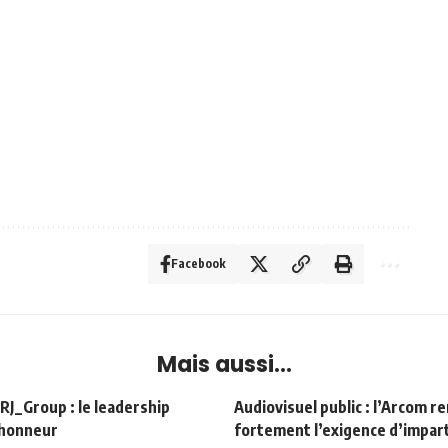
Facebook
Mais aussi...
Group : le leadership
Audiovisuel public : l’Arcom r
’honneur
fortement l’exigence d’impart