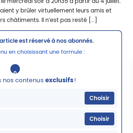
 le mercredi soir à 20h35 à partir du 4 juillet.
aient y brûler virtuellement leurs amis et
rs châtiments. Il n’est pas resté […]
article est réservé à nos abonnés.
u en choisissant une formule :
🔒
s nos contenus
exclusifs
!
Choisir
Choisir