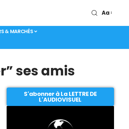
Aa
RS & MARCHÉS
er” ses amis
S'abonner à La LETTRE DE
L'AUDIOVISUEL