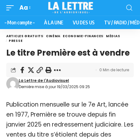
Aa
– Mon compte –
À LA UNE
VU DES US
TV / RADIO / MÉD
ARTICLES GRATUITS
CINÉMA
ECONOMIE-FINANCES
MÉDIAS
PRESSE
Le titre Première est à vendre
0 Min de lecture
La Lettre de l'Audiovisuel
Dernière mise à jour 19/03/2025 09:25
Publication mensuelle sur le 7e Art, lancée
en 1977, Première se trouve depuis fin
janvier 2025 en redressement judiciaire. Les
ventes du titre s’étiolent depuis des