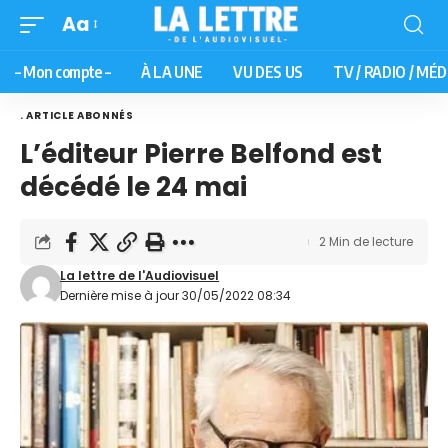
Aa
– Mon compte –
À LA UNE
VU DES US
TV / RADIO / MÉD
. ARTICLE ABONNÉS
L’éditeur Pierre Belfond est
décédé le 24 mai
2 Min de lecture
La lettre de l'Audiovisuel
Dernière mise à jour 30/05/2022 08:34