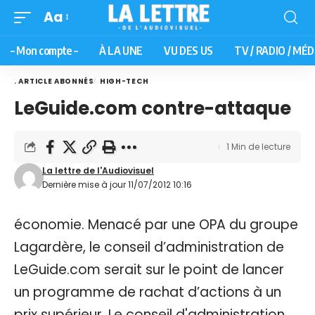
Aa
– Mon compte –
À LA UNE
VU DES US
TV / RADIO / MÉD
. ARTICLE ABONNÉS
HIGH-TECH
LeGuide.com contre-attaque
1 Min de lecture
La lettre de l'Audiovisuel
Dernière mise à jour 11/07/2012 10:16
économie. Menacé par une OPA du groupe
Lagardère, le conseil d’administration de
LeGuide.com serait sur le point de lancer
un programme de rachat d’actions à un
prix supérieur. Le conseil d'administration