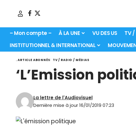
– Mon compte –
À LA UNE
VU DES US
TV /
INSTITUTIONNEL & INTERNATIONAL
MOUVEMEN
. ARTICLE ABONNÉS
TV / RADIO / MÉDIAS
‘L’Emission polit
La lettre de l'Audiovisuel
Dernière mise à jour 16/01/2019 07:23