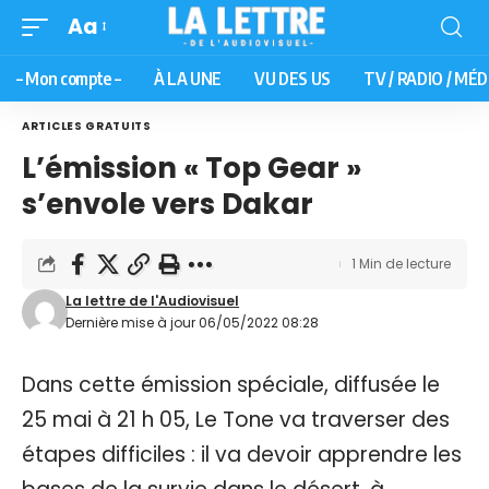
Aa
– Mon compte –
À LA UNE
VU DES US
TV / RADIO / MÉD
ARTICLES GRATUITS
L’émission « Top Gear »
s’envole vers Dakar
1 Min de lecture
La lettre de l'Audiovisuel
Dernière mise à jour 06/05/2022 08:28
Dans cette émission spéciale, diffusée le
25 mai à 21 h 05, Le Tone va traverser des
étapes difficiles : il va devoir apprendre les