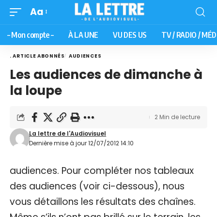
Aa
– Mon compte –
À LA UNE
VU DES US
TV / RADIO / MÉD
. ARTICLE ABONNÉS
AUDIENCES
Les audiences de dimanche à
la loupe
2 Min de lecture
La lettre de l'Audiovisuel
Dernière mise à jour 12/07/2012 14:10
audiences. Pour compléter nos tableaux
des audiences (voir ci-dessous), nous
vous détaillons les résultats des chaînes.