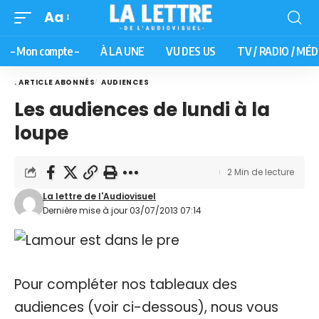
Aa
– Mon compte –
À LA UNE
VU DES US
TV / RADIO / MÉD
. ARTICLE ABONNÉS
AUDIENCES
Les audiences de lundi à la
loupe
2 Min de lecture
La lettre de l'Audiovisuel
Dernière mise à jour 03/07/2013 07:14
Pour compléter nos tableaux des
audiences (voir ci-dessous), nous vous