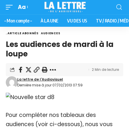
Aa
– Mon compte –
À LA UNE
VU DES US
TV / RADIO / MÉD
. ARTICLE ABONNÉS
AUDIENCES
Les audiences de mardi à la
loupe
2 Min de lecture
La lettre de l'Audiovisuel
Dernière mise à jour 07/02/2013 07:59
Pour compléter nos tableaux des
audiences (voir ci-dessous), nous vous