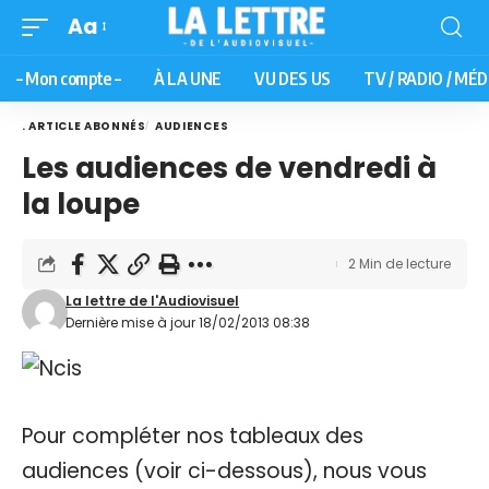
Aa
– Mon compte –
À LA UNE
VU DES US
TV / RADIO / MÉD
. ARTICLE ABONNÉS
AUDIENCES
Les audiences de vendredi à
la loupe
2 Min de lecture
La lettre de l'Audiovisuel
Dernière mise à jour 18/02/2013 08:38
Pour compléter nos tableaux des
audiences (voir ci-dessous), nous vous