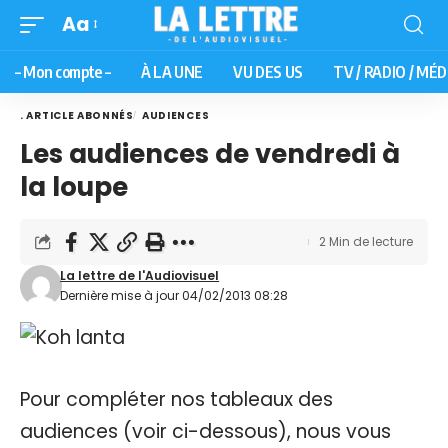
Aa
– Mon compte –
À LA UNE
VU DES US
TV / RADIO / MÉD
. ARTICLE ABONNÉS
AUDIENCES
Les audiences de vendredi à
la loupe
2 Min de lecture
La lettre de l'Audiovisuel
Dernière mise à jour 04/02/2013 08:28
Pour compléter nos tableaux des
audiences (voir ci-dessous), nous vous