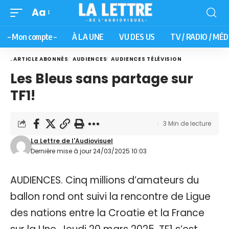
Aa
– Mon compte –
À LA UNE
VU DES US
TV / RADIO / MÉD
. ARTICLE ABONNÉS
AUDIENCES
AUDIENCES TÉLÉVISION
Les Bleus sans partage sur
TF1!
3 Min de lecture
La Lettre de l'Audiovisuel
Dernière mise à jour 24/03/2025 10:03
AUDIENCES. Cinq millions d’amateurs du
ballon rond ont suivi la rencontre de Ligue
des nations entre la Croatie et la France