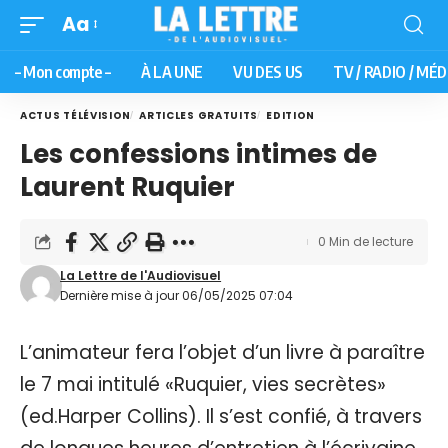
Aa
– Mon compte –
À LA UNE
VU DES US
TV / RADIO / MÉD
ACTUS TÉLÉVISION
ARTICLES GRATUITS
EDITION
Les confessions intimes de
Laurent Ruquier
0 Min de lecture
La Lettre de l'Audiovisuel
Dernière mise à jour 06/05/2025 07:04
L’animateur fera l’objet d’un livre à paraître
le 7 mai intitulé «Ruquier, vies secrètes»
(ed.Harper Collins). Il s’est confié, à travers