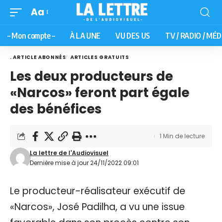
Aa
– Mon compte –
À LA UNE
VU DES US
TV / RADIO / MÉD
. ARTICLE ABONNÉS
ARTICLES GRATUITS
Les deux producteurs de
«Narcos» feront part égale
des bénéfices
1 Min de lecture
La lettre de l'Audiovisuel
Dernière mise à jour 24/11/2022 09:01
Le producteur-réalisateur exécutif de
«Narcos», José Padilha, a vu une issue