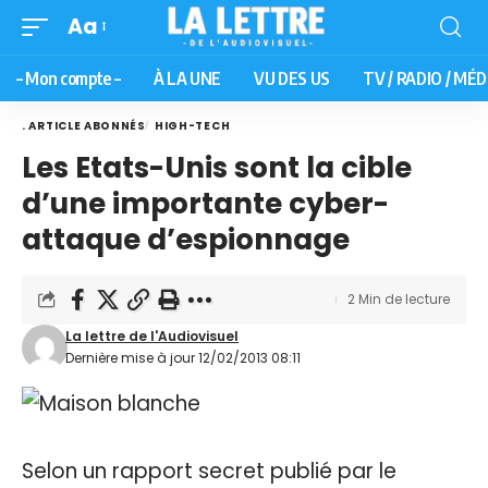
Aa
– Mon compte –
À LA UNE
VU DES US
TV / RADIO / MÉD
. ARTICLE ABONNÉS
HIGH-TECH
Les Etats-Unis sont la cible
d’une importante cyber-
attaque d’espionnage
2 Min de lecture
La lettre de l'Audiovisuel
Dernière mise à jour 12/02/2013 08:11
Selon un rapport secret publié par le