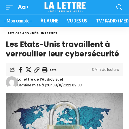
Aa
– Mon compte –
À LA UNE
VU DES US
TV / RADIO / MÉD
. ARTICLE ABONNÉS
INTERNET
Les Etats-Unis travaillent à
verrouiller leur cybersécurité
3 Min de lecture
La lettre de l'Audiovisuel
Dernière mise à jour 08/11/2022 09:03