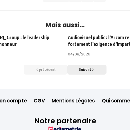
Mais aussi...
Group : le leadership
Audiovisuel public : l’Arcom r
’honneur
fortement l’exigence d’impart
04/08/2026
précédent
Suivant
on compte
CGV
Mentions Légales
Qui somme
Notre partenaire