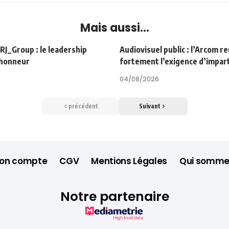
Mais aussi...
Group : le leadership
Audiovisuel public : l’Arcom r
’honneur
fortement l’exigence d’impart
04/08/2026
précédent
Suivant
on compte
CGV
Mentions Légales
Qui somme
Notre partenaire