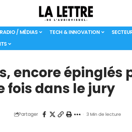
 RADIO / MÉDIAS
TECH & INNOVATION
SECTEU
TS
s, encore épinglés
e fois dans le jury
Partager
3 Min de lecture