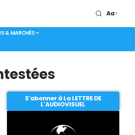
Aa
RS & MARCHÉS
ntestées
S'abonner à La LETTRE DE
L'AUDIOVISUEL