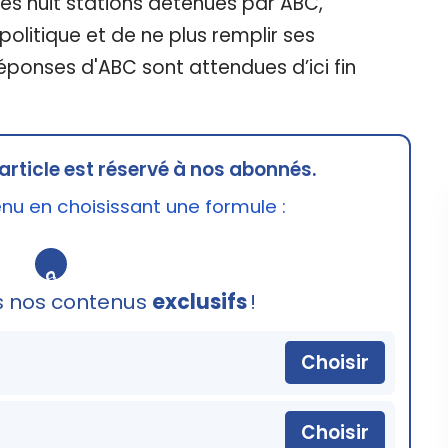
es huit stations détenues par ABC,
politique et de ne plus remplir ses
 réponses d'ABC sont attendues d’ici fin
article est réservé à nos abonnés.
u en choisissant une formule :
🔒
s nos contenus
exclusifs
!
Choisir
Choisir