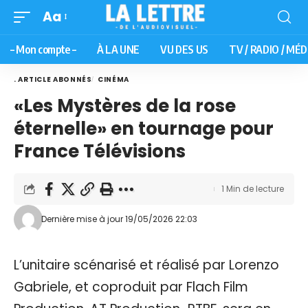
Aa
– Mon compte –
À LA UNE
VU DES US
TV / RADIO / MÉD
. ARTICLE ABONNÉS
CINÉMA
«Les Mystères de la rose
éternelle» en tournage pour
France Télévisions
1 Min de lecture
Dernière mise à jour 19/05/2026 22:03
L’unitaire scénarisé et réalisé par Lorenzo
Gabriele, et coproduit par Flach Film