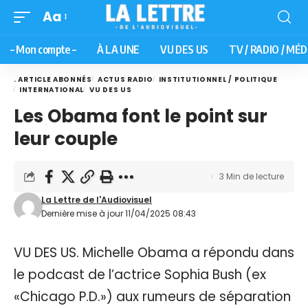
Aa
– Mon compte –
À LA UNE
VU DES US
TV / RADIO / MÉD
. ARTICLE ABONNÉS
ACTUS RADIO
INSTITUTIONNEL / POLITIQUE
INTERNATIONAL
VU DES US
Les Obama font le point sur
leur couple
3 Min de lecture
La Lettre de l'Audiovisuel
Dernière mise à jour 11/04/2025 08:43
VU DES US. Michelle Obama a répondu dans
le podcast de l’actrice Sophia Bush (ex
«Chicago P.D.») aux rumeurs de séparation