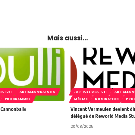
Mais aussi...
GRATUIT
ARTICLES GRATUITS
. ARTICLE GRATUIT
ARTICLES 
PROGRAMMES
MÉDIAS
NOMINATION
PRO
 «Cannonball»
Vincent Vermeulen devient di
délégué de Reworld Media St
20/08/2025