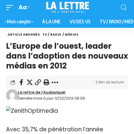
Aa
– Mon compte –
À LA UNE
VU DES US
TV / RADIO / MÉD
. ARTICLE ABONNÉS
TV / RADIO / MÉDIAS
L’Europe de l’ouest, leader
dans l’adoption des nouveaux
médias en 2012
2 Min de lecture
La lettre de l'Audiovisuel
Dernière mise à jour 12/02/2013 08:06
Avec 35,7% de pénétration l’année