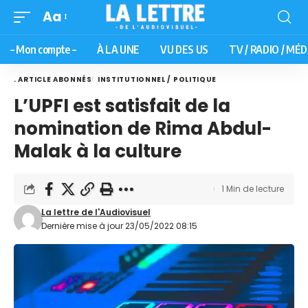
Aa
– Mon compte –
À LA UNE
VU DES US
TV / RADIO / MÉD
. ARTICLE ABONNÉS
INSTITUTIONNEL / POLITIQUE
L’UPFI est satisfait de la
nomination de Rima Abdul-
Malak à la culture
1 Min de lecture
La lettre de l'Audiovisuel
Dernière mise à jour 23/05/2022 08:15