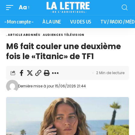
Aa
– Mon compte –
À LA UNE
VU DES US
TV / RADIO / MÉD
. ARTICLE ABONNÉS
AUDIENCES TÉLÉVISION
M6 fait couler une deuxième
fois le «Titanic» de TF1
2 Min de lecture
Dernière mise à jour 15/06/2026 21:44