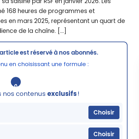
sa saisine par RSF en janvier 2026. Les
ché 168 heures de programmes et
ées en mars 2025, représentant un quart de
ience de la chaîne. […]
article est réservé à nos abonnés.
u en choisissant une formule :
🔒
s nos contenus
exclusifs
!
Choisir
Choisir