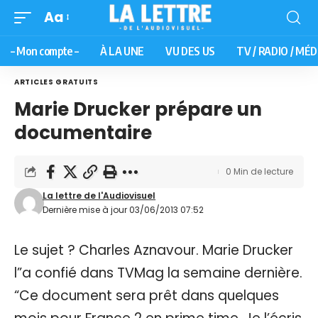
Aa
– Mon compte –
À LA UNE
VU DES US
TV / RADIO / MÉD
ARTICLES GRATUITS
Marie Drucker prépare un
documentaire
0 Min de lecture
La lettre de l'Audiovisuel
Dernière mise à jour 03/06/2013 07:52
Le sujet ? Charles Aznavour. Marie Drucker
l”a confié dans TVMag la semaine dernière.
“Ce document sera prêt dans quelques