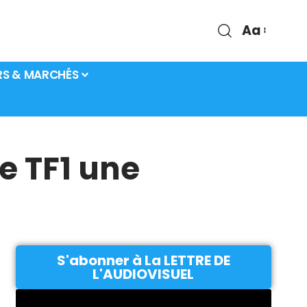
Aa
RS & MARCHÉS
e TF1 une
S'abonner à La LETTRE DE
L'AUDIOVISUEL