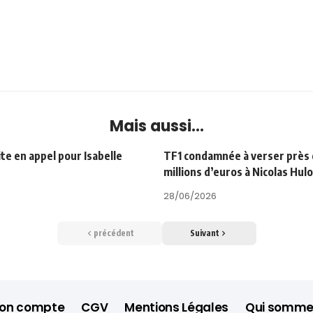
Mais aussi...
te en appel pour Isabelle
TF1 condamnée à verser près 
millions d’euros à Nicolas Hul
28/06/2026
précédent
Suivant
on compte
CGV
Mentions Légales
Qui somme