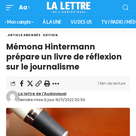
Aa
– Mon compte –
À LA UNE
VU DES US
TV / RADIO / MÉD
. ARTICLE ABONNÉS
EDITION
Mémona Hintermann
prépare un livre de réflexion
sur le journalisme
1 Min de lecture
La lettre de l'Audiovisuel
Dernière mise à jour 16/11/2022 00:50