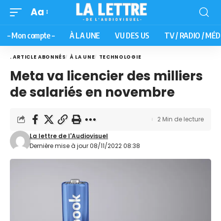
Aa
– Mon compte –
À LA UNE
VU DES US
TV / RADIO / MÉD
. ARTICLE ABONNÉS
À LA UNE
TECHNOLOGIE
Meta va licencier des milliers
de salariés en novembre
2 Min de lecture
La lettre de l'Audiovisuel
Dernière mise à jour 08/11/2022 08:38