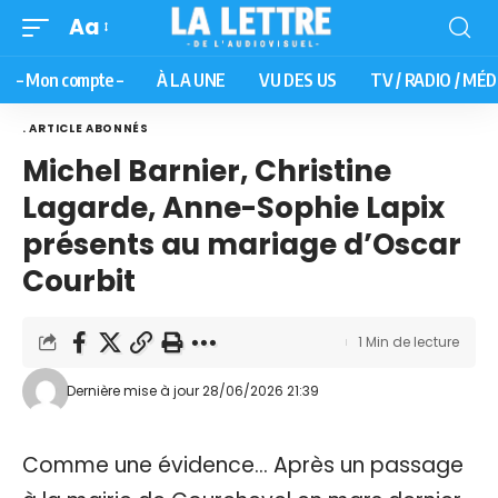
Aa
– Mon compte –
À LA UNE
VU DES US
TV / RADIO / MÉD
. ARTICLE ABONNÉS
Michel Barnier, Christine
Lagarde, Anne-Sophie Lapix
présents au mariage d’Oscar
Courbit
1 Min de lecture
Dernière mise à jour 28/06/2026 21:39
Comme une évidence… Après un passage