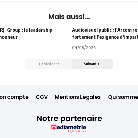
Mais aussi...
Group : le leadership
Audiovisuel public : l’Arcom r
’honneur
fortement l’exigence d’impart
04/08/2026
précédent
Suivant
on compte
CGV
Mentions Légales
Qui somme
Notre partenaire