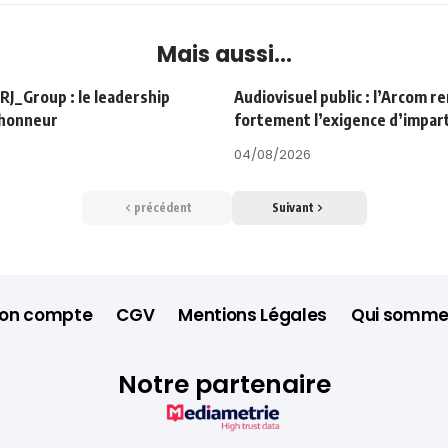
Mais aussi...
Group : le leadership
Audiovisuel public : l’Arcom r
’honneur
fortement l’exigence d’impart
04/08/2026
précédent
Suivant
on compte
CGV
Mentions Légales
Qui somme
Notre partenaire