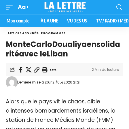
Aa
– Mon compte –
À LA UNE
VU DES US
TV / RADIO / MÉD
. ARTICLE ABONNÉS
PROGRAMMES
MonteCarloDoualiyaensolida
ritéavec leLiban
2 Min de lecture
Dernière mise à jour 21/05/2026 21:21
Alors que le pays vit le chaos, cible
d'intenses bombardements israéliens, la
station de France Médias Monde (FMM)