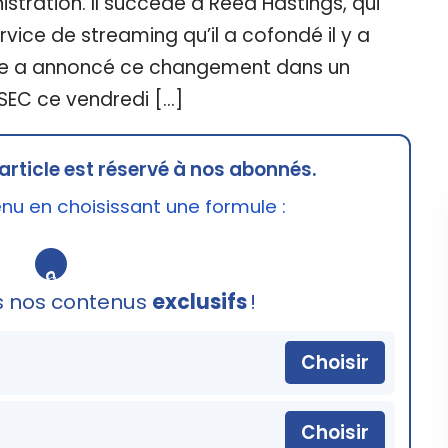
stration. Il succède à Reed Hastings, qui
rvice de streaming qu’il a cofondé il y a
rme a annoncé ce changement dans un
EC ce vendredi […]
article est réservé à nos abonnés.
u en choisissant une formule :
🔒
s nos contenus
exclusifs
!
Choisir
Choisir