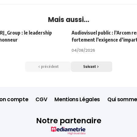
Mais aussi...
Group : le leadership
Audiovisuel public : l’Arcom r
’honneur
fortement l’exigence d’impart
04/08/2026
précédent
Suivant
on compte
CGV
Mentions Légales
Qui somme
Notre partenaire