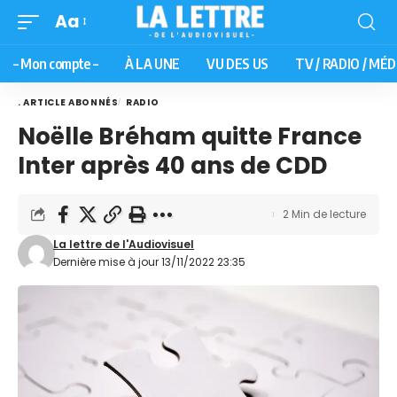
Aa
– Mon compte –
À LA UNE
VU DES US
TV / RADIO / MÉD
. ARTICLE ABONNÉS
RADIO
Noëlle Bréham quitte France
Inter après 40 ans de CDD
2 Min de lecture
La lettre de l'Audiovisuel
Dernière mise à jour 13/11/2022 23:35