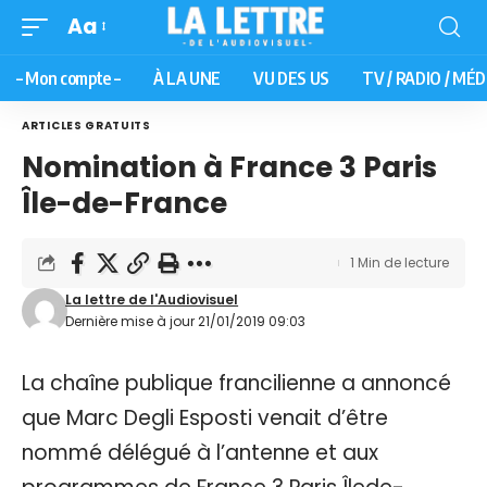
Aa
– Mon compte –
À LA UNE
VU DES US
TV / RADIO / MÉD
ARTICLES GRATUITS
Nomination à France 3 Paris
Île-de-France
1 Min de lecture
La lettre de l'Audiovisuel
Dernière mise à jour 21/01/2019 09:03
La chaîne publique francilienne a annoncé
que Marc Degli Esposti venait d’être
nommé délégué à l’antenne et aux