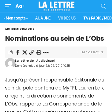
Aa
– Mon compte –
À LA UNE
VU DES US
TV / RADIO / MÉD
ARTICLES GRATUITS
Nominations au sein de L’Obs
1 Min de lecture
La lettre de l'Audiovisuel
Dernière mise à jour 22/02/2019 10:15
Jusqu’à présent responsable éditoriale au
sein du pôle contenu de MyTF1, Lauren Laik
a rejoint la direction abonnements de
L’Obs, rapporte La Correspondance de la
presse. Cette dernière aura en charge le