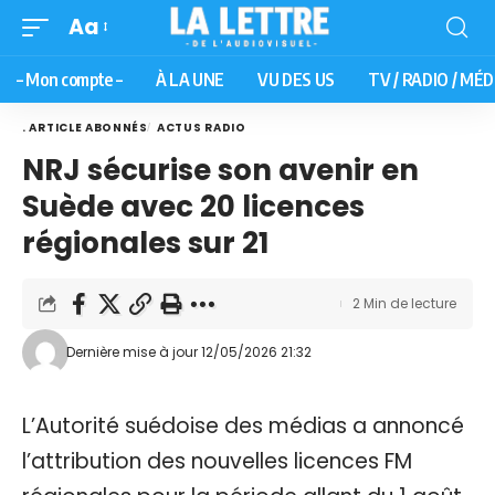
Aa
– Mon compte –
À LA UNE
VU DES US
TV / RADIO / MÉD
. ARTICLE ABONNÉS
ACTUS RADIO
NRJ sécurise son avenir en
Suède avec 20 licences
régionales sur 21
2 Min de lecture
Dernière mise à jour 12/05/2026 21:32
L’Autorité suédoise des médias a annoncé
l’attribution des nouvelles licences FM