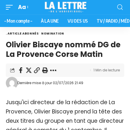
Aa
– Mon compte –
À LA UNE
VU DES US
TV / RADIO / MÉD
. ARTICLE ABONNÉS
NOMINATION
Olivier Biscaye nommé DG de
La Provence Corse Matin
1 Min de lecture
Dernière mise à jour 02/07/2026 21:49
Jusqu'ici directeur de la rédaction de La
Provence, Olivier Biscaye prend la tête des
deux titres du groupe en tant que directeur