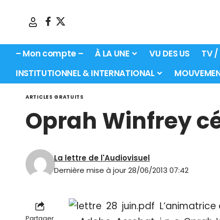
– Mon compte –
À LA UNE
VU DES US
TV /
INSTITUTIONNEL & INTERNATIONAL
MOUVEMEN
ARTICLES GRATUITS
Oprah Winfrey cé
La lettre de l'Audiovisuel
Dernière mise à jour 28/06/2013 07:42
L
‘animatrice e
Partager