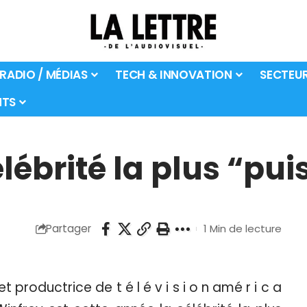
 RADIO / MÉDIAS
TECH & INNOVATION
SECTEU
TS
lébrité la plus “pui
Partager
1 Min de lecture
t productrice de t é l é v i s i o n amé r i c a