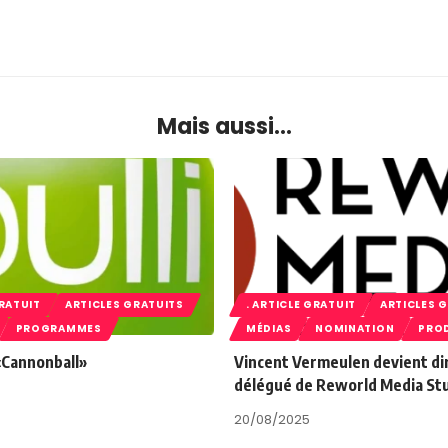
Mais aussi...
GRATUIT
ARTICLES GRATUITS
. ARTICLE GRATUIT
ARTICLES 
PROGRAMMES
MÉDIAS
NOMINATION
PRO
 «Cannonball»
Vincent Vermeulen devient di
délégué de Reworld Media St
20/08/2025