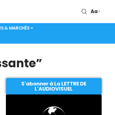
Aa
RS & MARCHÉS
ssante”
S'abonner à La LETTRE DE
L'AUDIOVISUEL